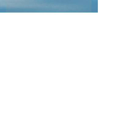
Send
CONTACT
Zdenka Beranová
Tel
:
+420 731 157 010
​Email
:
info@mindsrestart.com
Prague EAST - Říčany
Prague 6 - Dejvice -
studio Arha